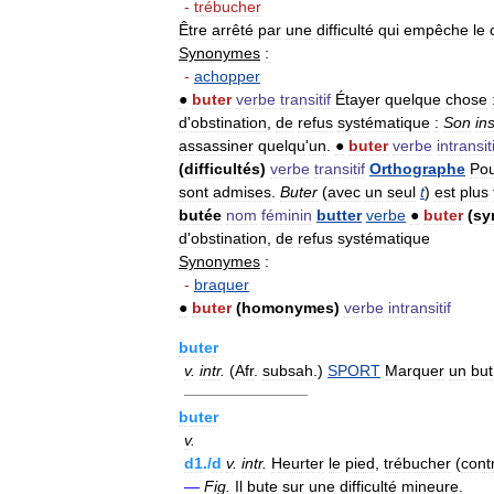
-
trébucher
Être
arrêté
par
une
difficulté
qui
empêche
le
Synonymes
:
-
achopper
●
buter
verbe
transitif
Étayer
quelque
chose
d
'
obstination
,
de
refus
systématique
:
Son
in
assassiner
quelqu
'
un
.
●
buter
verbe
intransiti
(
difficultés
)
verbe
transitif
Orthographe
Po
sont
admises
.
Buter
(
avec
un
seul
t
)
est
plus
butée
nom
féminin
butter
verbe
●
buter
(
sy
d
'
obstination
,
de
refus
systématique
Synonymes
:
-
braquer
●
buter
(
homonymes
)
verbe
intransitif
buter
v
.
intr
.
(
Afr
.
subsah
.)
SPORT
Marquer
un
but
————————
buter
v
.
d1
./
d
v
.
intr
.
Heurter
le
pied
,
trébucher
(
cont
—
Fig
.
Il
bute
sur
une
difficulté
mineure
.