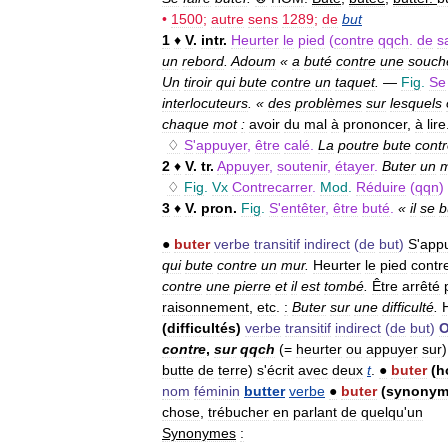
•
1500
;
autre
sens
1289
;
de
but
1
♦
V
.
intr
.
Heurter
le
pied
(
contre
qqch
.
de
sa
un
rebord
.
Adoum
«
a
buté
contre
une
souch
Un
tiroir
qui
bute
contre
un
taquet
.
—
Fig
.
Se
interlocuteurs
. «
des
problèmes
sur
lesquels
chaque
mot
:
avoir
du
mal
à
prononcer
,
à
lire
♢
S
'
appuyer
,
être
calé
.
La
poutre
bute
cont
2
♦
V
.
tr
.
Appuyer
,
soutenir
,
étayer
.
Buter
un
♢
Fig
.
Vx
Contrecarrer
.
Mod
.
Réduire
(
qqn
)
3
♦
V
.
pron
.
Fig
.
S
'
entêter
,
être
buté
.
«
il
se
b
●
buter
verbe
transitif
indirect
(
de
but
)
S
'
app
qui
bute
contre
un
mur
.
Heurter
le
pied
contr
contre
une
pierre
et
il
est
tombé
.
Être
arrêté
raisonnement
,
etc
.
:
Buter
sur
une
difficulté
.
(
difficultés
)
verbe
transitif
indirect
(
de
but
)
O
contre
,
sur
qqch
(=
heurter
ou
appuyer
sur
butte
de
terre
)
s
'
écrit
avec
deux
t
.
●
buter
(
h
nom
féminin
butter
verbe
●
buter
(
synonym
chose
,
trébucher
en
parlant
de
quelqu
'
un
Synonymes
: