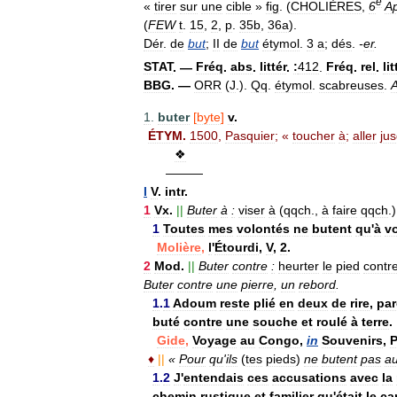
e
«
tirer
sur
une
cible
»
fig
. (
CHOLIÈRES
,
6
A
(
FEW
t
.
15
,
2
,
p
.
35b
,
36a
).
Dér
.
de
but
;
II
de
but
étymol
.
3
a
;
dés
.
-
er
.
STAT
. —
Fréq
.
abs
.
littér
.
:
412
.
Fréq
.
rel
.
lit
BBG
. —
ORR
(
J
.).
Qq
.
étymol
.
scabreuses
.
1
.
buter
[
byte
]
v
.
ÉTYM
.
1500
,
Pasquier
; «
toucher
à
;
aller
ju
❖
———
I
V
.
intr
.
1
Vx
.
||
Buter
à
:
viser
à
(
qqch
.,
à
faire
qqch
.)
1
Toutes
mes
volontés
ne
butent
qu
'
à
v
Molière
,
l
'
Étourdi
,
V
,
2
.
2
Mod
.
||
Buter
contre
:
heurter
le
pied
contr
Buter
contre
une
pierre
,
un
rebord
.
1
.
1
Adoum
reste
plié
en
deux
de
rire
,
par
buté
contre
une
souche
et
roulé
à
terre
.
Gide
,
Voyage
au
Congo
,
in
Souvenirs
,
P
♦
||
«
Pour
qu
'
ils
(
tes
pieds
)
ne
butent
pas
a
1
.
2
J
'
entendais
ces
accusations
avec
la
chemin
rustique
et
familier
qu
'
était
le
ca