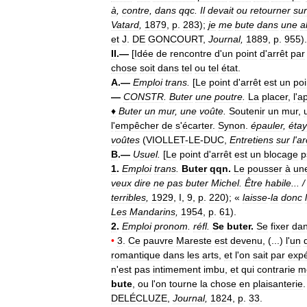
à
,
contre
,
dans
qqc
.
Il
devait
ou
retourner
sur
Vatard
,
1879
,
p
.
283
);
je
me
bute
dans
une
a
et
J
.
DE
GONCOURT
,
Journal
,
1889
,
p
.
955
)
II
.—
[
Idée
de
rencontre
d
'
un
point
d
'
arrêt
par
chose
soit
dans
tel
ou
tel
état
.
A
.—
Emploi
trans
.
[
Le
point
d
'
arrêt
est
un
poi
—
CONSTR
.
Buter
une
poutre
.
La
placer
,
l
'
a
♦
Buter
un
mur
,
une
voûte
.
Soutenir
un
mur
,
l
'
empêcher
de
s
'
écarter
.
Synon
.
épauler
,
étay
voûtes
(
VIOLLET
-
LE
-
DUC
,
Entretiens
sur
l
'
ar
B
.—
Usuel
.
[
Le
point
d
'
arrêt
est
un
blocage
p
1
.
Emploi
trans
.
Buter
qqn
.
Le
pousser
à
un
veux
dire
ne
pas
buter
Michel
.
Être
habile
... 
terribles
,
1929
,
I
,
9
,
p
.
220
); «
laisse
-
la
donc
Les
Mandarins
,
1954
,
p
.
61
).
2
.
Emploi
pronom
.
réfl
.
Se
buter
.
Se
fixer
da
•
3
.
Ce
pauvre
Mareste
est
devenu
, (...)
l
'
un
romantique
dans
les
arts
,
et
l
'
on
sait
par
expé
n
'
est
pas
intimement
imbu
,
et
qui
contrarie
m
bute
,
ou
l
'
on
tourne
la
chose
en
plaisanterie
.
DELÉCLUZE
,
Journal
,
1824
,
p
.
33
.