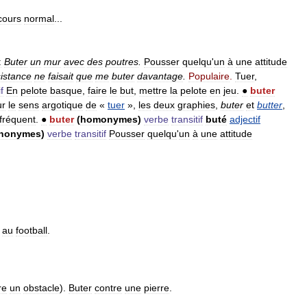
cours
normal
...
:
Buter
un
mur
avec
des
poutres
.
Pousser
quelqu
'
un
à
une
attitude
sistance
ne
faisait
que
me
buter
davantage
.
Populaire
.
Tuer
,
f
En
pelote
basque
,
faire
le
but
,
mettre
la
pelote
en
jeu
.
●
buter
ur
le
sens
argotique
de
«
tuer
»,
les
deux
graphies
,
buter
et
butter
,
fréquent
.
●
buter
(
homonymes
)
verbe
transitif
buté
adjectif
nonymes
)
verbe
transitif
Pousser
quelqu
'
un
à
une
attitude
au
football
.
re
un
obstacle
).
Buter
contre
une
pierre
.