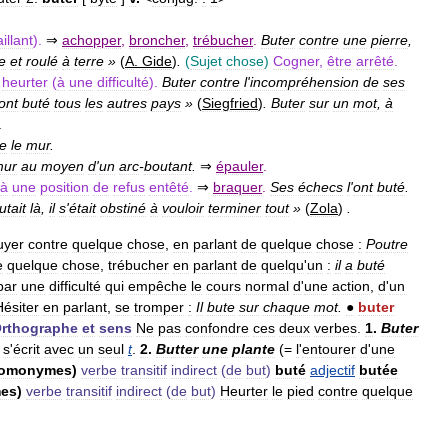
illant
).
⇒
achopper
,
broncher
,
trébucher
.
Buter
contre
une
pierre
,
e
et
roulé
à
terre
»
(
A
.
Gide
)
.
(
Sujet
chose
)
Cogner
,
être
arrêté
.
heurter
(
à
une
difficulté
).
Buter
contre
l
'
incompréhension
de
ses
ont
buté
tous
les
autres
pays
»
(
Siegfried
)
.
Buter
sur
un
mot
,
à
.
re
le
mur
.
mur
au
moyen
d
'
un
arc
-
boutant
.
⇒
épauler
.
à
une
position
de
refus
entêté
.
⇒
braquer
.
Ses
échecs
l
'
ont
buté
.
utait
là
,
il
s
'
était
obstiné
à
vouloir
terminer
tout
»
(
Zola
)
.
uyer
contre
quelque
chose
,
en
parlant
de
quelque
chose
:
Poutre
e
quelque
chose
,
trébucher
en
parlant
de
quelqu
'
un
:
il
a
buté
par
une
difficulté
qui
empêche
le
cours
normal
d
'
une
action
,
d
'
un
Hésiter
en
parlant
,
se
tromper
:
Il
bute
sur
chaque
mot
.
●
buter
rthographe
et
sens
Ne
pas
confondre
ces
deux
verbes
.
1
.
Buter
)
s
'
écrit
avec
un
seul
t
.
2
.
Butter
une
plante
(=
l
'
entourer
d
'
une
omonymes
)
verbe
transitif
indirect
(
de
but
)
buté
adjectif
butée
es
)
verbe
transitif
indirect
(
de
but
)
Heurter
le
pied
contre
quelque