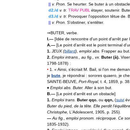
||
v
.
Pron
.
Se
heurter
.
Se
buter
à
un
obstacle
d2
./
d
v
.
tr
.
TRAV
PUBL
étayer
,
soutenir
.
Bute
d3
./
d
v
.
tr
.
Provoquer
l
'
opposition
têtue
de
.
B
||
v
.
Pron
.
S
'
obstiner
,
s
'
entêter
.
⇒
BUTER
,
verbe
.
I
.—
[
Idée
de
rencontre
d
'
un
point
d
'
arrêt
par
A
.—
[
Le
point
d
'
arrêt
est
le
point
terminal
d
'
u
1
.
JEUX
(
billard
),
emploi
abs
.
Frapper
au
but
2
.
Emploi
intrans
.,
au
fig
.,
vx
.
Buter
(
à
).
Viser
1798
-
1878
)
:
•
1
. «
Ainsi
,
s
'
écriait
M
.
Bail
,
si
l
'
on
me
deman
je
bute
,
je
répondrai
:
sorores
quaero
,
je
che
SAINTE
-
BEUVE
,
Port
-
Royal
,
t
.
4
,
1859
,
p
.
38
♦
Emploi
abs
.
Buter
.
Aller
à
son
but
.
B
.—
[
Le
point
d
'
arrêt
est
un
obstacle
]
1
.
Emploi
trans
.
Buter
qqc
.
ou
qqn
,
(
suivi
év
Buter
du
pied
,
de
la
tête
.
Elle
perdit
l
'
équilibr
Christophe
,
L
'
Adolescent
,
1905
,
p
.
255
).
—
Au
fig
.,
emploi
pronom
.
réciproque
.
Ce
so
1835
-
1932
).