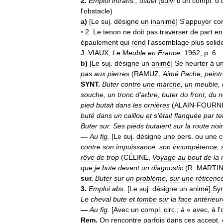
2
.
Emploi
intrans
.,
usuel
(
suivi
d
'
un
compl
.
d
'
l
'
obstacle
)
a
)
[
Le
suj
.
désigne
un
inanimé
]
S
'
appuyer
co
•
2
.
Le
tenon
ne
doit
pas
traverser
de
part
en
épaulement
qui
rend
l
'
assemblage
plus
solid
J
.
VIAUX
,
Le
Meuble
en
France
,
1962
,
p
.
6
.
b
)
[
Le
suj
.
désigne
un
animé
]
Se
heurter
à
u
pas
aux
pierres
(
RAMUZ
,
Aimé
Pache
,
peint
SYNT
.
Buter
contre
une
marche
,
un
meuble
,
souche
,
un
tronc
d
'
arbre
;
buter
du
front
,
du
n
pied
butait
dans
les
ornières
(
ALAIN
-
FOURN
buté
dans
un
caillou
et
s
'
était
flanquée
par
te
Buter
sur
.
Ses
pieds
butaient
sur
la
route
noi
—
Au
fig
.
[
Le
suj
.
désigne
une
pers
.
ou
une
c
contre
son
impuissance
,
son
incompétence
,
rêve
de
trop
(
CÉLINE
,
Voyage
au
bout
de
la
que
je
bute
devant
un
diagnostic
(
R
.
MARTI
sur
.
Buter
sur
un
problème
,
sur
une
réticenc
3
.
Emploi
abs
.
[
Le
suj
.
désigne
un
animé
]
Sy
Le
cheval
bute
et
tombe
sur
la
face
antérieur
—
Au
fig
.
[
Avec
un
compl
.
circ
.;
à
«
avec
,
à
l
'
Rem
.
On
rencontre
parfois
dans
ces
accept
.