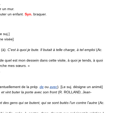
.
r
un
mur
.
uter
un
enfant
.
Syn
.
braquer
.
le
suj
.]
ne
visée
]
.
(
à
).
C
'
est
à
quoi
je
bute
.
Il
butait
à
telle
charge
,
à
tel
emploi
(
Ac
.
de
quel
est
mon
dessein
dans
cette
visite
,
à
quoi
je
tends
,
à
quoi
rche
mes
sœurs
. »
.
entuellement
de
la
prép
.
de
ou
avec
). [
Le
suj
.
désigne
un
animé
]
e
et
vint
buter
la
porte
avec
son
front
(
R
.
ROLLAND
,
Jean
-
nt
des
gens
qui
se
butent
,
qui
se
sont
butés
l
'
un
contre
l
'
autre
(
Ac
.