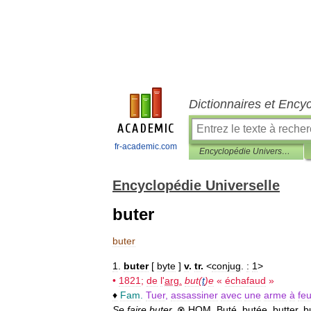
Dictionnaires et Ency
fr-academic.com
Encyclopédie Universelle
Encyclopédie Universelle
buter
buter
1
.
buter
[
byte
]
v
.
tr
.
<
conjug
.
:
1
>
•
1821
;
de
l
'
arg
.
but
(
t
)
e
«
échafaud
»
♦
Fam
.
Tuer
,
assassiner
avec
une
arme
à
fe
Se
faire
buter
.
⊗
HOM
.
Buté
,
butée
,
butter
.
b