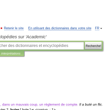
Retenir le site
En utilisant des dictionnaires dans votre site
FR
clopédies sur 'Academic'
Recherche!
interprétations
u
,
dans
un
mauvais
coup
,
un
règlement
de
compte
.
Il
a
buté
un
flic
.
uter
2
.
buter
[
byte
]
v
.
<
conjug
.
:
1
>