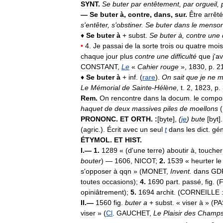
SYNT
.
Se
buter
par
entêtement
,
par
orgueil
,
—
Se
buter
à
,
contre
,
dans
,
sur
.
Être
arrêté
s
'
entêter
,
s
'
obstiner
.
Se
buter
dans
le
menso
♦
Se
buter
à
+
subst
.
Se
buter
à
,
contre
une
•
4
.
Je
passai
de
la
sorte
trois
ou
quatre
mois
chaque
jour
plus
contre
une
difficulté
que
j
'
av
CONSTANT
,
Le
«
Cahier
rouge
»,
1830
,
p
.
2
♦
Se
buter
à
+
inf
. (
rare
).
On
sait
que
je
ne
m
Le
Mémorial
de
Sainte
-
Hélène
,
t
.
2
,
1823
,
p
.
Rem
.
On
rencontre
dans
la
docum
.
le
compo
haquet
de
deux
massives
piles
de
moellons
(
PRONONC
.
ET
ORTH
.
:
[
byte
],
(
je
)
bute
[
byt
]
(
agric
.).
Écrit
avec
un
seul
t
dans
les
dict
.
gé
ÉTYMOL
.
ET
HIST
.
I
.—
1
.
1289
« (
d
'
une
terre
)
aboutir
à
,
toucher
bouter
) —
1606
,
NICOT
;
2
.
1539
«
heurter
le
s
'
opposer
à
qqn
» (
MONET
,
Invent
.
dans
GD
toutes
occasions
);
4
.
1690
part
.
passé
,
fig
. (
opiniâtrement
);
5
.
1694
archit
. (
CORNEILLE
II
.—
1560
fig
.
buter
a
+
subst
. «
viser
à
» (
PA
viser
» (
Cl
.
GAUCHET
,
Le
Plaisir
des
Champ