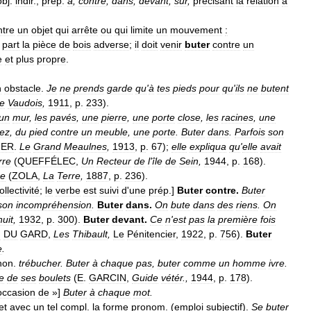
obj
.
indir
.,
prép
.
à
,
contre
,
dans
,
devant
,
sur
,
précisant
la
relation
à
ntre
un
objet
qui
arrête
ou
qui
limite
un
mouvement
:
part
la
pièce
de
bois
adverse
;
il
doit
venir
buter
contre
un
e
et
plus
propre
.
n
obstacle
.
Je
ne
prends
garde
qu
'
à
tes
pieds
pour
qu
'
ils
ne
butent
re
Vaudois
,
1911
,
p
.
233
).
un
mur
,
les
pavés
,
une
pierre
,
une
porte
close
,
les
racines
,
une
ez
,
du
pied
contre
un
meuble
,
une
porte
.
Buter
dans
.
Parfois
son
IER
.
Le
Grand
Meaulnes
,
1913
,
p
.
67
);
elle
expliqua
qu
'
elle
avait
rre
(
QUEFFÉLEC
,
Un
Recteur
de
l
'
île
de
Sein
,
1944
,
p
.
168
).
re
(
ZOLA
,
La
Terre
,
1887
,
p
.
236
).
ollectivité
;
le
verbe
est
suivi
d
'
une
prép
.]
Buter
contre
.
Buter
son
incompréhension
.
Buter
dans
.
On
bute
dans
des
riens
.
On
nuit
,
1932
,
p
.
300
).
Buter
devant
.
Ce
n
'
est
pas
la
première
fois
N
DU
GARD
,
Les
Thibault
,
Le
Pénitencier
,
1922
,
p
.
756
).
Buter
e
.
non
.
trébucher
.
Buter
à
chaque
pas
,
buter
comme
un
homme
ivre
.
e
de
ses
boulets
(
E
.
GARCIN
,
Guide
vétér
.,
1944
,
p
.
178
).
occasion
de
»]
Buter
à
chaque
mot
.
et
avec
un
tel
compl
.
la
forme
pronom
. (
emploi
subjectif
).
Se
buter