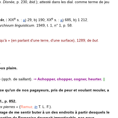
p
.
Disnée
,
p
.
230
,
ibid
.
);
attesté
dans
les
dial
.
comme
terme
de
jeu
e
e
tér
.
:
XIX
s
.
:
a
)
29
,
b
)
190
;
XX
s
.
:
a
)
685
,
b
)
1
212
.
Archivum
linguisticum
.
1949
,
t
.
1
,
n
°
1
,
p
.
58
.
squ
'
à
» (
en
parlant
d
'
une
terre
,
d
'
une
surface
),
1289
;
de
but
.
.
ous
plaire
.
e
(
qqch
.
de
saillant
).
⇒
Achopper
,
chopper
,
cogner
,
heurter
.
||
ce
qu
'
un
de
nos
pagayeurs
,
pris
de
peur
et
voulant
reculer
,
a
l
.,
p
.
852
.
ux
pierres
»
(
Ramuz
,
in
T
.
L
.
F
.).
rage
de
me
sentir
buter
à
un
des
endroits
à
partir
desquels
le
ractère
de
Françoise
devenait
impraticable
,
pas
pour