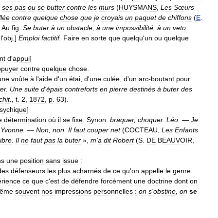
ses
pas
ou
se
butter
contre
les
murs
(
HUYSMANS
,
Les
Sœurs
llée
contre
quelque
chose
que
je
croyais
un
paquet
de
chiffons
(
E
.
.
Au
fig
.
Se
buter
à
un
obstacle
,
à
une
impossibilité
,
à
un
veto
.
l
'
obj
.]
Emploi
factitif
.
Faire
en
sorte
que
quelqu
'
un
ou
quelque
nt
d
'
appui
]
ppuyer
contre
quelque
chose
.
une
voûte
à
l
'
aide
d
'
un
étai
,
d
'
une
culée
,
d
'
un
arc
-
boutant
pour
er
.
Une
suite
d
'
épais
contreforts
en
pierre
destinés
à
buter
des
chit
.,
t
.
2
,
1872
,
p
.
63
).
sychique
]
e
détermination
où
il
se
fixe
.
Synon
.
braquer
,
choquer
.
Léo
. —
Je
/
Yvonne
. —
Non
,
non
.
Il
faut
couper
net
(
COCTEAU
,
Les
Enfants
libre
.
Il
ne
faut
pas
la
buter
»,
m
'
a
dit
Robert
(
S
.
DE
BEAUVOIR
,
ns
une
position
sans
issue
:
des
défenseurs
les
plus
acharnés
de
ce
qu
'
on
appelle
le
genre
rience
ce
que
c
'
est
de
défendre
forcément
une
doctrine
dont
on
ême
souvent
nos
impressions
personnelles
:
on
s
'
obstine
,
on
se