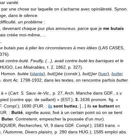
par
vanité
.
par
une
chose
sur
laquelle
on
s
'
acharne
avec
opiniâtreté
.
Synon
.
nge
,
dans
le
silence
.
difficulté
,
un
problème
:
,
devenant
chaque
jour
plus
amoureux
,
parce
que
je
me
butais
ais
créée
moi
-
même
, ...
1
.
e
butais
pas
à
plier
les
circonstances
à
mes
idées
(
LAS
CASES
,
376
).
sé
contre
-
buté
.
Feuilly
, (...),
avait
contre
-
buté
les
barriques
et
le
HUGO
,
Les
Misérables
,
t
.
2
,
1862
,
p
.
327
).
.
Homon
.
butée
(
plante
),
but
(
t
)
ée
(
constr
.),
but
(
t
)
er
(
tuer
),
butter
n
.
dont
Ac
.
1798
-
1932
;
dans
les
textes
,
on
rencontre
parfois
butter
.
à
» (
Cart
.
S
.
Sauv
.-
le
-
Vic
.,
p
.
27
,
Arch
.
Manche
dans
GDF
.,
s
.
v
.
pied
(
contre
qqc
.
de
saillant
) » (
EST
.);
3
.
1636
pronom
.
fig
. «
F
.
Compl
.
);
1690
(
FUR
.
:
ils
sont
buttez
, [...]
ils
se
buttent
en
FUR
.
:
Butté
,
signifie
aussi
,
fixé
à
un
certain
point
où
on
se
tient
:
Buter
.
Contretenir
,
empescher
la
poussée
d
'
un
mur
).
SQUIER
,
Recherches
,
VI
,
9
dans
GDF
.
Compl
.
);
1583
trans
. «
s
,
l
'
Automne
,
Divers
plaisirs
,
p
.
280
dans
HUG
.);
1585
emploi
abs
.